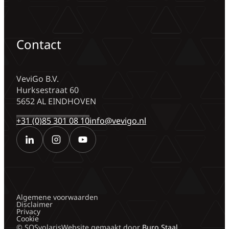
Contact
VeviGo B.V.
Hurksestraat 60
5652 AL EINDHOVEN
+31 (0)85 301 08 10
info@vevigo.nl
Algemene voorwaarden
Disclaimer
Privacy
Cookie
© SOSvolaris
Website gemaakt door
Buro Staal