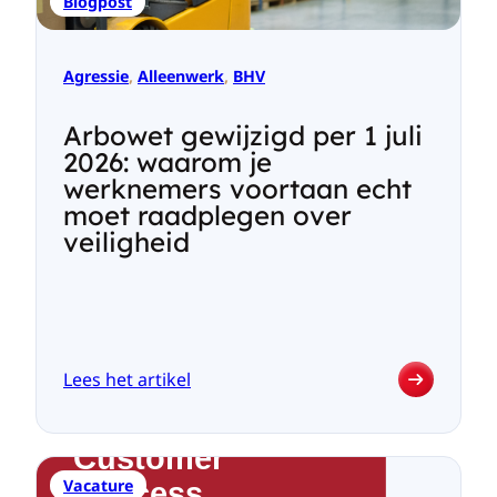
Blogpost
bakens,
wifi
en
bluetooth
Agressie
, 
Alleenwerk
, 
BHV
Arbowet gewijzigd per 1 juli
2026: waarom je
werknemers voortaan echt
moet raadplegen over
veiligheid
Lees het artikel
:
Arbowet
gewijzigd
per
Vacature
1