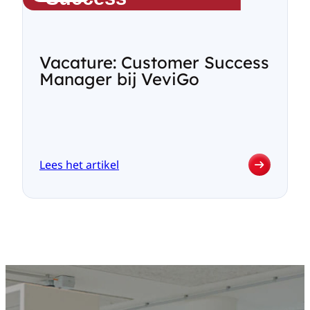
juli
2026:
waarom
je
Vacature: Customer Success
werknemers
Manager bij VeviGo
voortaan
echt
moet
raadplegen
over
veiligheid
Lees het artikel
:
Vacature:
Customer
Success
Manager
bij
VeviGo