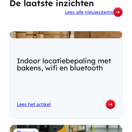
De laatste inzichten
Lees alle nieuwsitems
Indoor locatiebepaling met
bakens, wifi en bluetooth
Lees het artikel
:
Indoor
locatiebepaling
met