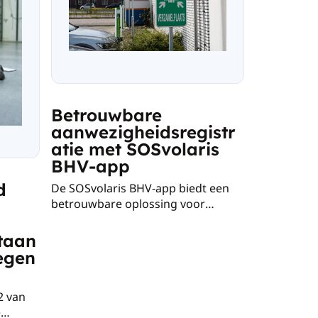
Betrouwbare
aanwezigheidsregistr
atie met SOSvolaris
BHV-app
d
De SOSvolaris BHV-app biedt een
betrouwbare oplossing voor
aanwezigheidsregistratie. Met deze
gebruiksvriendelijke app hebben
taan
organisaties de mogelijkheid om de
egen
aanwezigheid van BHV’ers in real-
time te monitoren. Dit
2 van
vergemakkelijkt niet alleen de
e
communicatie tijdens een