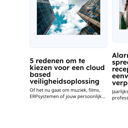
Ala
5 redenen om te
spre
kiezen voor een cloud
rece
based
eenv
veiligheidsoplossing
verp
Of het nu gaat om muziek, films,
Jaarlij
ERPsystemen of jouw persoonlijke
profes
bestanden, steeds meer diensten
met ag
gaan naar de cloud. Dankzij de
werkza
cloud heb je altijd alles bij de hand.
het on
Je ziet steeds vaker dat naast data
en het
en applicaties, complete bedrijven