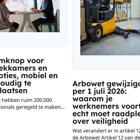
rmknop voor
ekkamers en
pties, mobiel en
oudig te
Arbowet gewijzig
laatsen
per 1 juli 2026:
waarom je
ks hebben ruim 200.000
werknemers voor
sionals geregeld te maken
echt moet raadpl
ressie. Vooral medewerkers
over veiligheid
am in de gezondheidszorg,
roerend goed, het onderwijs
Wat verandert er in artikel 1
 openbaar bestuur hebben
de Arbowet Artikel 12 van d