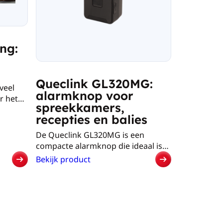
ng:
Queclink GL320MG:
veel
alarmknop voor
r het
spreekkamers,
r
recepties en balies
leven
De Queclink GL320MG is een
het werk
compacte alarmknop die ideaal is
eeld
voor recepties, spreekkamers en
Bekijk product
:
balies. De alarmknop kan
Queclink
r
eenvoudig met de meegeleverde
GL320MG:
montagetape worden gemonteerd
alarmknop
snel
onder balies en bureaus. De knop
voor
beschikt over een stroomkabel en
spreekkamers,
n
ruime back-up batterij. Hierdoor