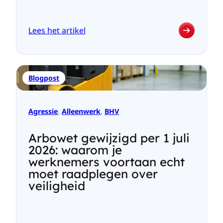
Lees het artikel
:
Indoor
locatiebepaling
met
Blogpost
bakens,
wifi
en
bluetooth
Agressie
, 
Alleenwerk
, 
BHV
Arbowet gewijzigd per 1 juli
2026: waarom je
werknemers voortaan echt
moet raadplegen over
veiligheid