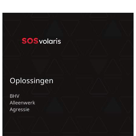
Success
Manager
bij
VeviGo
Oplossingen
BHV
Alleenwerk
Agressie