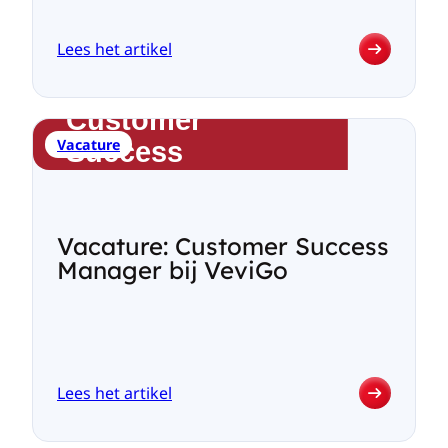
Lees het artikel
:
Arbowet
gewijzigd
per
Vacature
1
juli
2026:
waarom
je
Vacature: Customer Success
werknemers
Manager bij VeviGo
voortaan
echt
moet
raadplegen
over
veiligheid
Lees het artikel
:
Vacature:
Customer