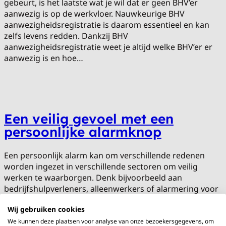
gebeurt, is het laatste wat je wil dat er geen BHV’er
aanwezig is op de werkvloer. Nauwkeurige BHV
aanwezigheidsregistratie is daarom essentieel en kan
zelfs levens redden. Dankzij BHV
aanwezigheidsregistratie weet je altijd welke BHV’er er
aanwezig is en hoe…
Een veilig gevoel met een
persoonlijke alarmknop
Een persoonlijk alarm kan om verschillende redenen
worden ingezet in verschillende sectoren om veilig
werken te waarborgen. Denk bijvoorbeeld aan
bedrijfshulpverleners, alleenwerkers of alarmering voor
ploegendiensten. Ook mensen die te maken kunnen
Wij gebruiken cookies
krijgen met agressie kunnen baat hebben bij personen
alarmering. Dankzij het persoonlijk alarm van SOSvolaris
We kunnen deze plaatsen voor analyse van onze bezoekersgegevens, om