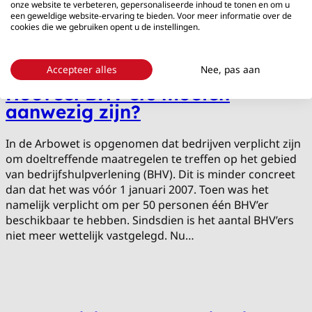
onze website te verbeteren, gepersonaliseerde inhoud te tonen en om u
met de noodknop, timerfunctie en man down functie…
een geweldige website-ervaring te bieden. Voor meer informatie over de
cookies die we gebruiken opent u de instellingen.
Accepteer alles
Nee, pas aan
Hoeveel BHV’ers moeten
aanwezig zijn?
In de Arbowet is opgenomen dat bedrijven verplicht zijn
om doeltreffende maatregelen te treffen op het gebied
van bedrijfshulpverlening (BHV). Dit is minder concreet
dan dat het was vóór 1 januari 2007. Toen was het
namelijk verplicht om per 50 personen één BHV’er
beschikbaar te hebben. Sindsdien is het aantal BHV’ers
niet meer wettelijk vastgelegd. Nu…